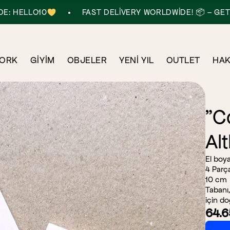
•
LO10
FAST DELIVERY WORLDWIDE! 📦 – GET 10% OF
ORK
GIYIM
OBJELER
YENI YIL
OUTLET
HAK
"C
Alt
El boy
4 Parç
10 cm
Tabanı
için do
64.6