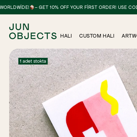
IDE!
– GET 10% OFF YOUR FIRST ORDER! USE CODE: HEL
HALI
CUSTOM HALI
ARTW
1 adet stokta