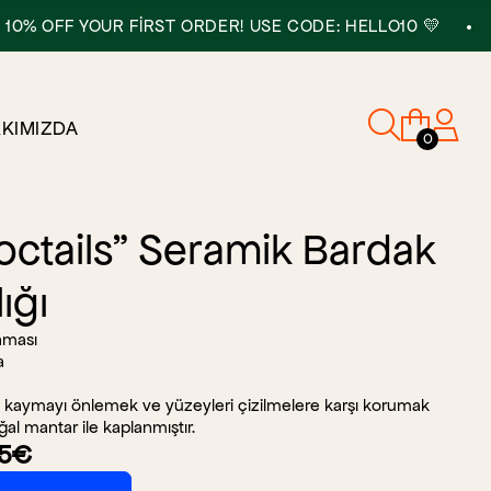
•
F YOUR FIRST ORDER! USE CODE: HELLO10 💛
FAST D
KIMIZDA
0
octails" Seramik Bardak
lığı
aması
a
, kaymayı önlemek ve yüzeyleri çizilmelere karşı korumak
ğal mantar ile kaplanmıştır.
5
€