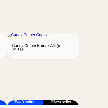
Candy Corner Bardak Altlığı
29.61
€
%40 indirim
Best seller