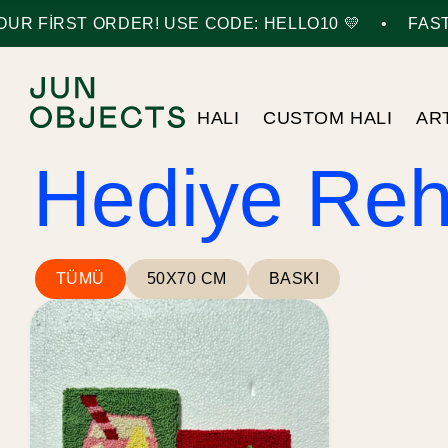
•
UR FIRST ORDER! USE CODE: HELLO10 💛
FAST 
HALI
CUSTOM HALI
AR
Hediye Reh
TÜMÜ
50X70 CM
BASKI