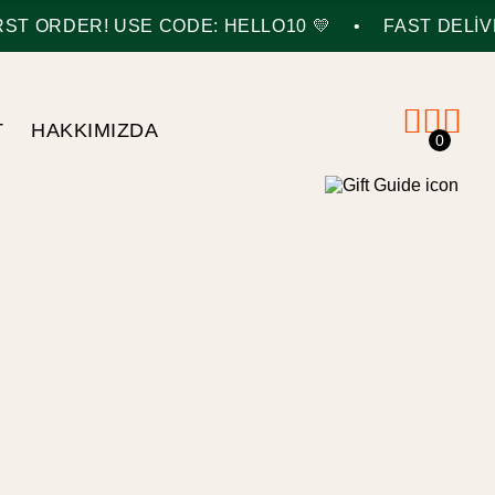
•
T ORDER! USE CODE: HELLO10 💛
FAST DELIVE
T
HAKKIMIZDA
0