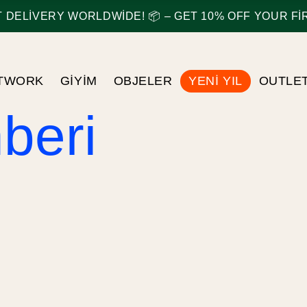
DELIVERY WORLDWIDE! 📦 – GET 10% OFF YOUR FIRS
TWORK
GIYIM
OBJELER
YENI YIL
OUTLE
beri