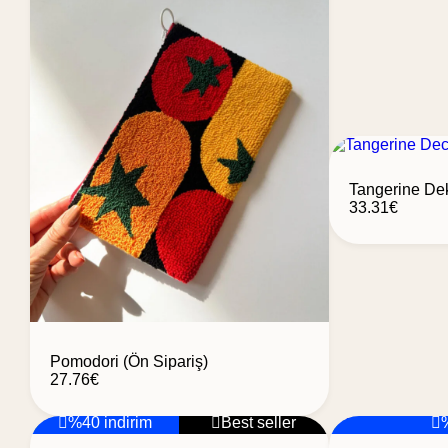
Tangerine Dek
33.31
€
Pomodori (Ön Sipariş)
27.76
€
%40 indirim
Best seller