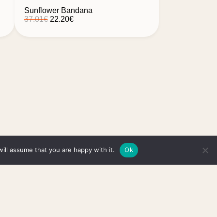
Sunflower Bandana
Orijinal
Şu
37.01
€
22.20
€
fiyat:
andaki
37.01€.
fiyat:
22.20€.
ill assume that you are happy with it.
Ok