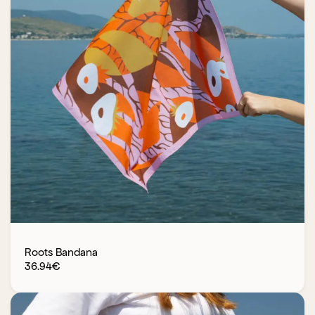
Roots Bandana
36.94
€