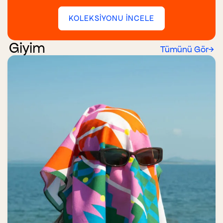
KOLEKSİYONU İNCELE
Giyim
Tümünü Gör
→